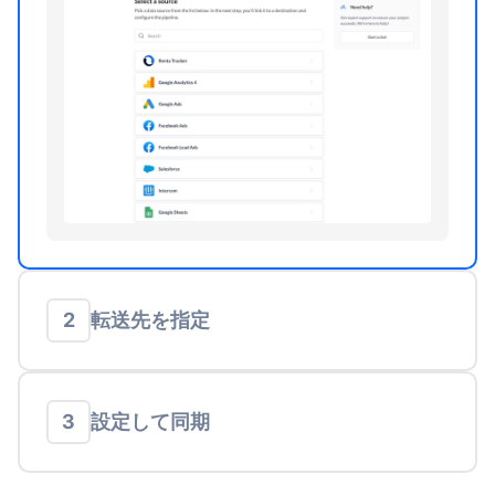
転送先を指定
2
設定して同期
3