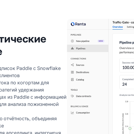
тические
e
писок Paddle с Snowflake
клиентов
тока по когортам для
ратегий удержания
ах из Paddle с информацией
для анализа пожизненной
 отчётность, объединяя
ke
я апселлинга, интегрируя