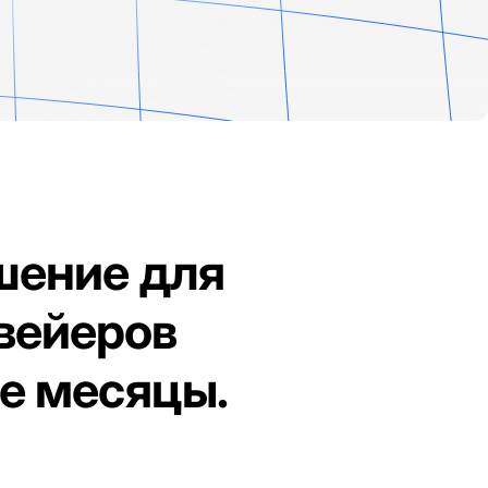
шение для
вейеров
не месяцы.