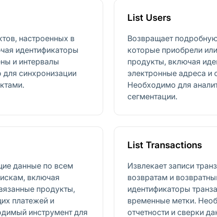
List Users
ктов, настроенных в
Возвращает подробную
ючая идентификаторы
которые приобрели или
ены и интервалы
продукты, включая иде
о для синхронизации
электронные адреса и с
ктами.
Необходимо для аналит
сегментации.
List Transactions
ие данные по всем
Извлекает записи тран
пискам, включая
возвратам и возвратны
вязанные продукты,
идентификаторы транза
щих платежей и
временные метки. Нео
одимый инструмент для
отчетности и сверки да