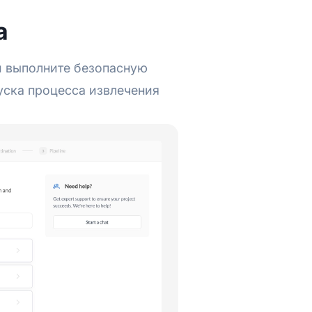
а
и выполните безопасную
уска процесса извлечения