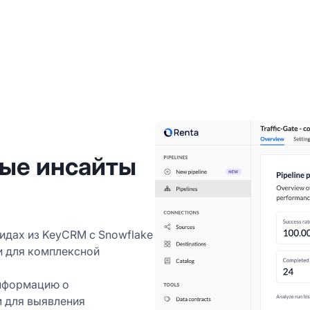
ные инсайты
идах из KeyCRM с Snowflake
и для комплексной
нформацию о
м для выявления