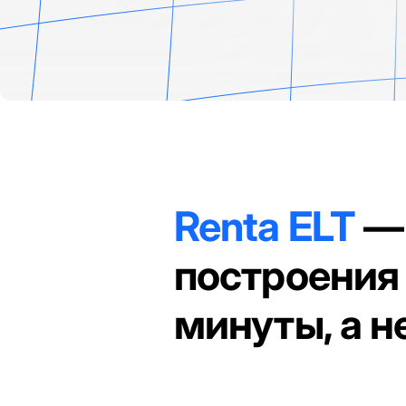
Renta ELT
— 
построения
минуты, а н