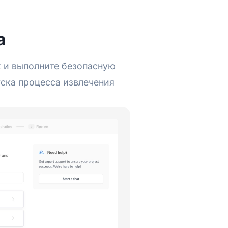
а
х и выполните безопасную
уска процесса извлечения