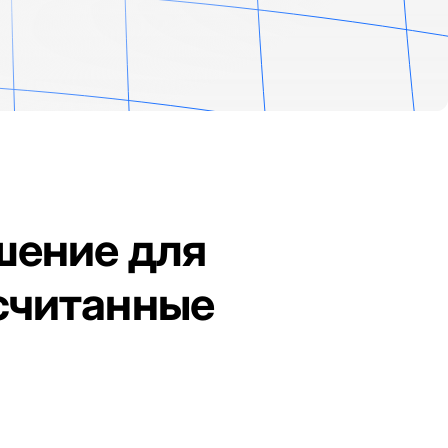
шение для
 считанные