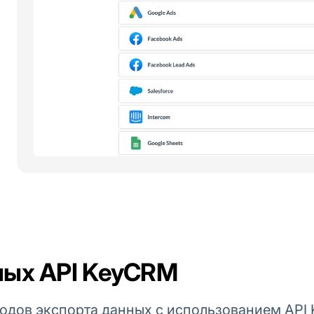
ных API KeyCRM
тодов экспорта данных с использованием API