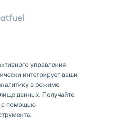
ективного управления
тически интегрирует ваши
аналитику в режиме
лище данных. Получайте
L с помощью
струмента.