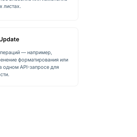
 листах.
hUpdate
операций — например,
менение форматирования или
в одном API-запросе для
сти.