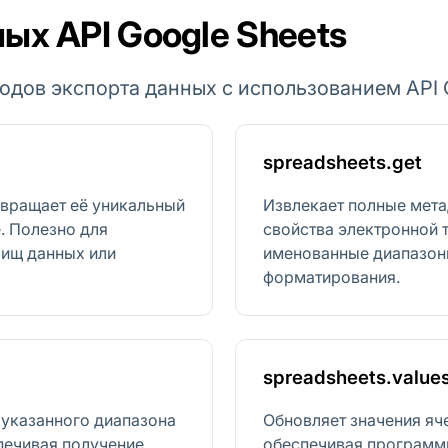
ых API Google Sheets
одов экспорта данных с использованием API G
spreadsheets.get
звращает её уникальный
Извлекает полные мета
. Полезно для
свойства электронной т
лищ данных или
именованные диапазон
форматирования.
spreadsheets.value
 указанного диапазона
Обновляет значения яч
спечивая получение
обеспечивая программн