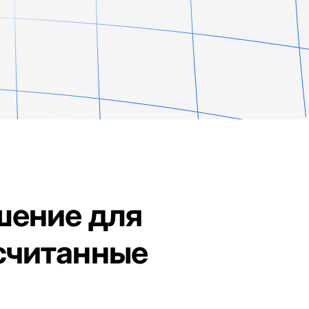
шение для
 считанные