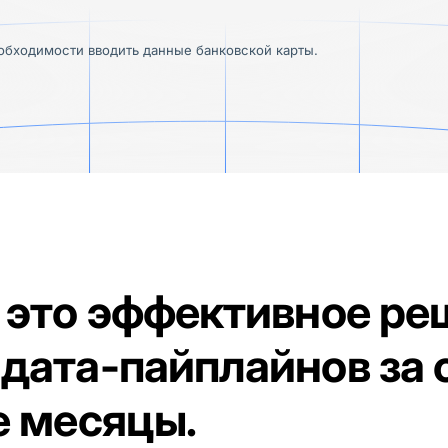
еобходимости вводить данные банковской карты.
это эффективное ре
 дата-пайплайнов за
е месяцы.