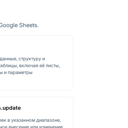
oogle Sheets.
данные, структуру и
аблицы, включая её листы,
ы и параметры
s.update
еек в указанном диапазоне,
ое внесение или изменение