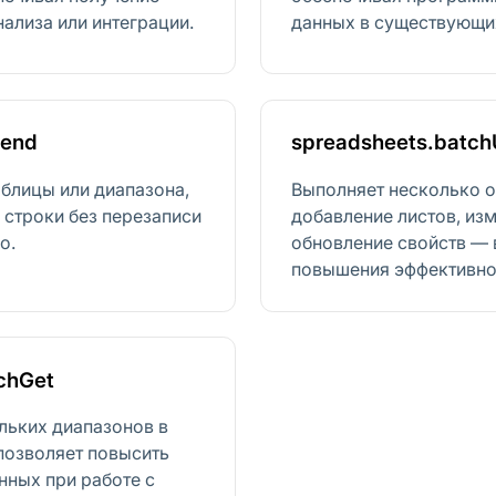
ализа или интеграции.
данных в существующих
pend
spreadsheets.batc
аблицы или диапазона,
Выполняет несколько 
 строки без перезаписи
добавление листов, из
о.
обновление свойств — 
повышения эффективно
chGet
льких диапазонов в
 позволяет повысить
нных при работе с