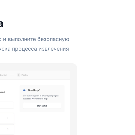
а
ых и выполните безопасную
уска процесса извлечения