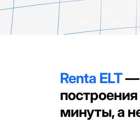
Renta ELT
— 
построения
минуты, а н