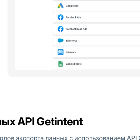
ых API Getintent
одов экспорта данных с использованием API G