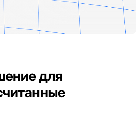
шение для
 считанные