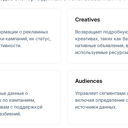
Creatives
формации о рекламных
Возвращает подробну
и кампаний, их статус,
креативах, таких как б
тивности.
нативные объявления, 
используемые ресурсы 
Audiences
ные данные о
Управляет сегментами а
у по кампаниям,
включая определение с
ивам с поддержкой
источники данных.
азбиений.