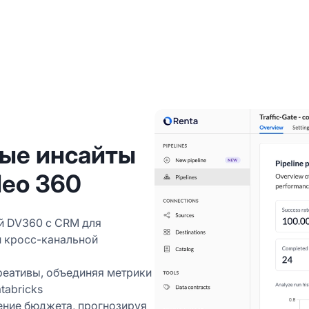
ные инсайты
deo 360
й DV360 с CRM для
 кросс-канальной
реативы, объединяя метрики
tabricks
ение бюджета, прогнозируя