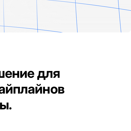
шение для
пайплайнов
ы.