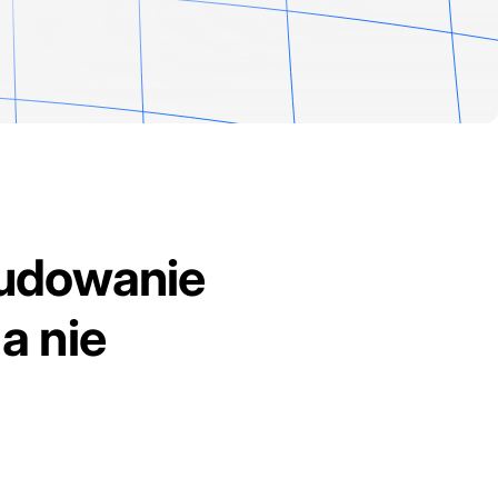
budowanie
a nie