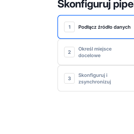
Skonfiguruj pipe
1
Podłącz źródło danych
Określ miejsce
2
docelowe
Skonfiguruj i
3
zsynchronizuj