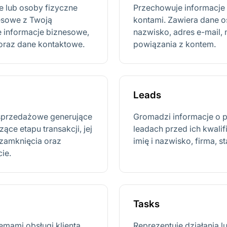
je lub osoby fizyczne
Przechowuje informacje
esowe z Twoją
kontami. Zawiera dane os
e informacje biznesowe,
nazwisko, adres e-mail, 
 oraz dane kontaktowe.
powiązania z kontem.
Leads
e sprzedażowe generujące
Gromadzi informacje o p
ce etapu transakcji, jej
leadach przed ich kwalif
 zamknięcia oraz
imię i nazwisko, firma, s
ie.
Tasks
emami obsługi klienta.
Reprezentuje działania l