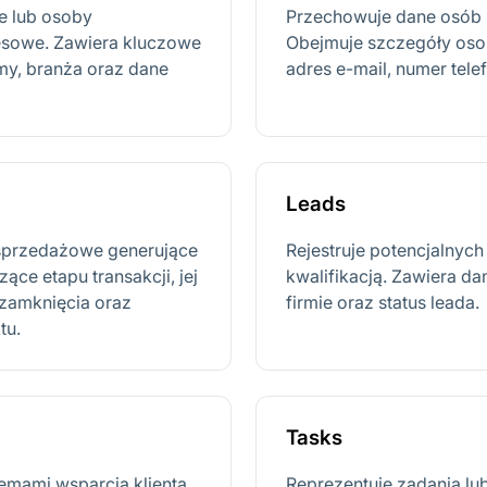
je lub osoby
Przechowuje dane osób 
esowe. Zawiera kluczowe
Obejmuje szczegóły osobi
rmy, branża oraz dane
adres e-mail, numer telef
Leads
e sprzedażowe generujące
Rejestruje potencjalnych
ce etapu transakcji, jej
kwalifikacją. Zawiera da
 zamknięcia oraz
firmie oraz status leada.
tu.
Tasks
emami wsparcia klienta.
Reprezentuje zadania lu