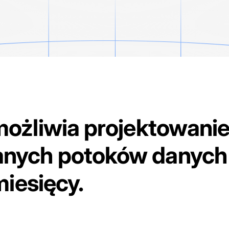
ożliwia projektowani
nych potoków danych 
miesięcy.