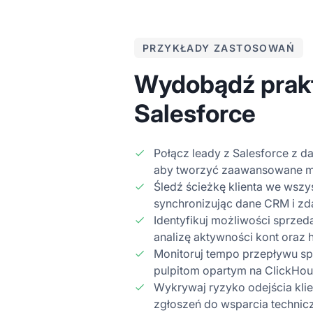
PRZYKŁADY ZASTOSOWAŃ
Wydobądź prakt
Salesforce
Połącz leady z Salesforce z da
aby tworzyć zaawansowane mo
Śledź ścieżkę klienta we wszy
synchronizując dane CRM i zd
Identyfikuj możliwości sprze
analizę aktywności kont oraz 
Monitoruj tempo przepływu sp
pulpitom opartym na ClickHo
Wykrywaj ryzyko odejścia kli
zgłoszeń do wsparcia technicz