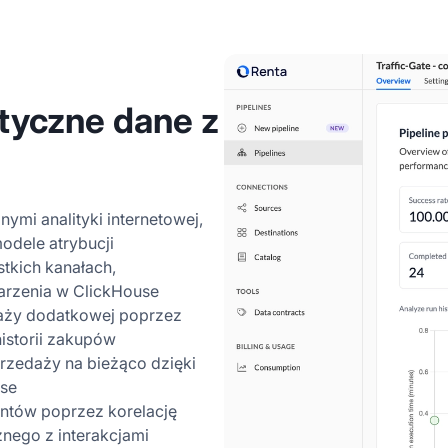
yczne dane z
nymi analityki internetowej,
dele atrybucji
stkich kanałach,
arzenia w ClickHouse
daży dodatkowej poprzez
historii zakupów
rzedaży na bieżąco dzięki
use
entów poprzez korelację
nego z interakcjami