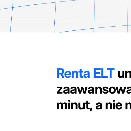
Renta ELT
um
zaawansowa
minut, a nie 