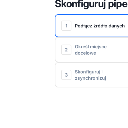
Skonfiguruj pipe
1
Podłącz źródło danych
Określ miejsce
2
docelowe
Skonfiguruj i
3
zsynchronizuj