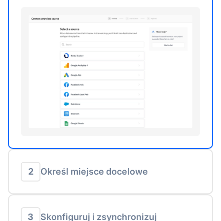
2
Określ miejsce docelowe
3
Skonfiguruj i zsynchronizuj