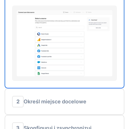
2
Określ miejsce docelowe
3
Skonfiguruj i zsynchronizuj