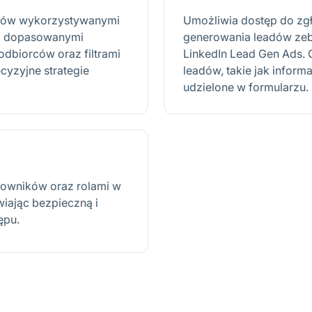
ców wykorzystywanymi
Umożliwia dostęp do zgł
ym dopasowanymi
generowania leadów ze
dbiorców oraz filtrami
LinkedIn Lead Gen Ads.
cyzyjne strategie
leadów, takie jak inform
udzielone w formularzu.
kowników oraz rolami w
iając bezpieczną i
ępu.