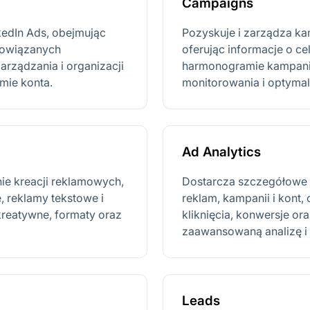
Campaigns
kedIn Ads, obejmując
Pozyskuje i zarządza k
 powiązanych
oferując informacje o ce
rządzania i organizacji
harmonogramie kampanii
mie konta.
monitorowania i optymal
Ad Analytics
nie kreacji reklamowych,
Dostarcza szczegółowe 
, reklamy tekstowe i
reklam, kampanii i kont,
reatywne, formaty oraz
kliknięcia, konwersje or
zaawansowaną analizę i 
Leads