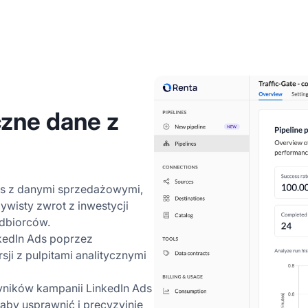
czne dane z
ds z danymi sprzedażowymi,
ywisty zwrot z inwestycji
dbiorców.
nkedIn Ads poprzez
ji z pulpitami analitycznymi
yników kampanii LinkedIn Ads
aby usprawnić i precyzyjnie