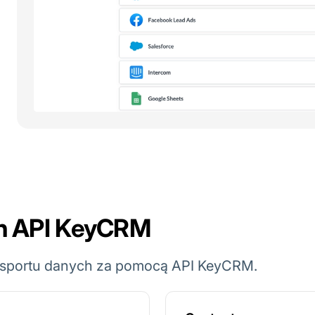
ch API KeyCRM
ksportu danych za pomocą API KeyCRM.