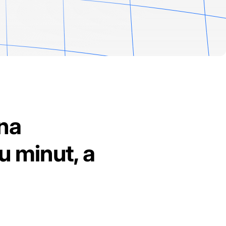
na
 minut, a