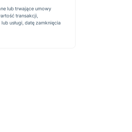
ane lub trwające umowy
rtość transakcji,
ub usługi, datę zamknięcia