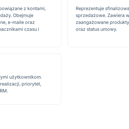
a powiązane z kontami,
Reprezentuje sfinalizow
edaży. Obejmuje
sprzedażowe. Zawiera wa
ne, e-maile oraz
zaangażowane produkty l
nacznikami czasu i
oraz status umowy.
nymi użytkownikom.
ealizacji, priorytet,
CRM.