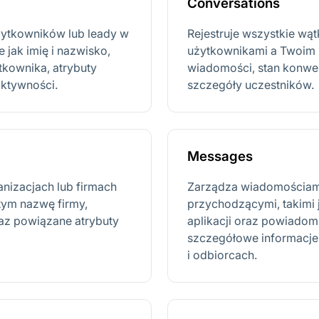
Conversations
żytkowników lub leady w
Rejestruje wszystkie wą
e jak imię i nazwisko,
użytkownikami a Twoim 
ytkownika, atrybuty
wiadomości, stan konwer
aktywności.
szczegóły uczestników.
Messages
nizacjach lub firmach
Zarządza wiadomościam
tym nazwę firmy,
przychodzącymi, takimi 
raz powiązane atrybuty
aplikacji oraz powiadom
szczegółowe informacje o
i odbiorcach.