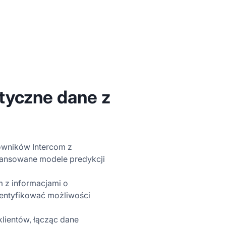
yczne dane z
owników Intercom z
wansowane modele predykcji
m z informacjami o
dentyfikować możliwości
lientów, łącząc dane