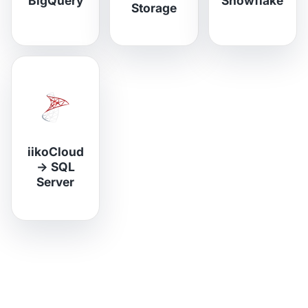
BigQuery
Snowflake
Storage
iikoCloud
→
SQL
Server