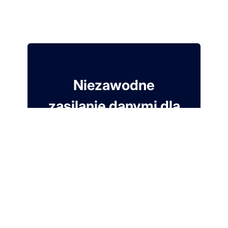
Niezawodne
zasilanie danymi dla
Twojego Modern
Data Stack
7 dni za darmo. Karta nie jest wymagana.
Załóż darmowe konto