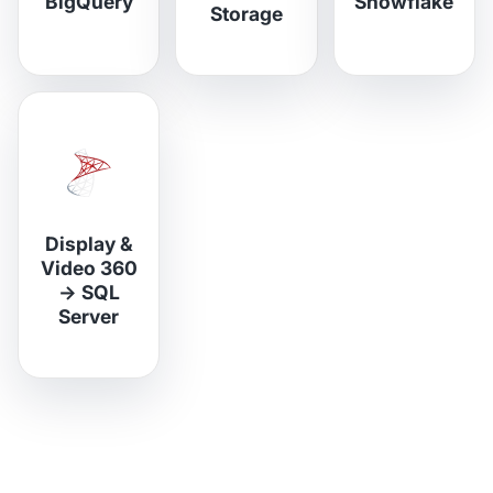
BigQuery
Snowflake
Storage
Display &
Video 360
→
SQL
Server