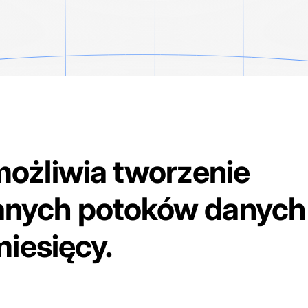
ożliwia tworzenie
nych potoków danych 
miesięcy.