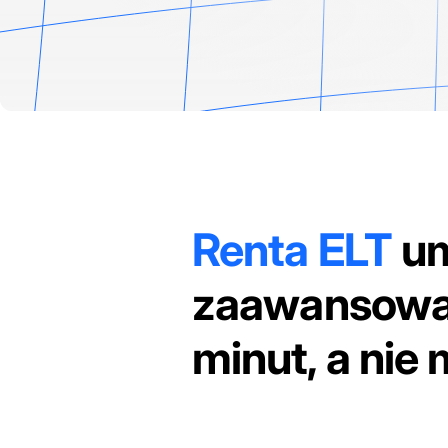
Renta ELT
um
zaawansowa
minut, a nie 