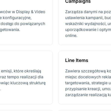
Campaigns
awców w Display & Video
Zarządza danymi na poz
e konfiguracyjne,
ustawienia kampanii, b
z dostęp do powiązanych
wskaźniki wydajności, 
argetowania.
uporządkowanie i optym
online.
Line Items
misji, które określają
Zawiera szczegółową ko
raz tempo realizacji dla
miejsc docelowych rekla
owiąc kluczową strukturę
targetowania, strategie 
.
przypisanie kreacji, umo
zarządzanie realizacją k