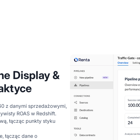
ne Display &
aktyce
60 z danymi sprzedażowymi,
ywisty ROAS w Redshift.
ową, łącząc punkty styku
e, łącząc dane o