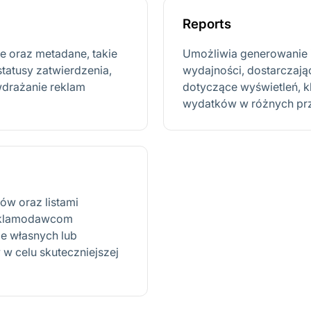
Reports
 oraz metadane, takie
Umożliwia generowanie i
statusy zatwierdzenia,
wydajności, dostarczaj
wdrażanie reklam
dotyczące wyświetleń, kl
wydatków w różnych prz
w oraz listami
reklamodawcom
ie własnych lub
w celu skuteczniejszej