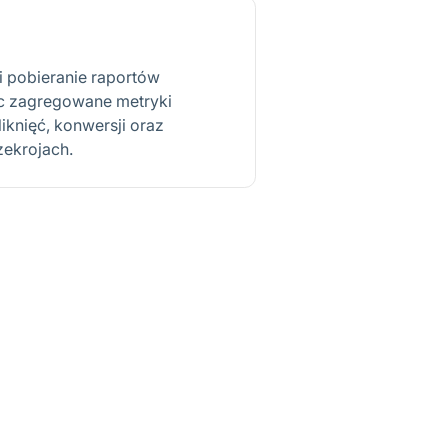
 pobieranie raportów
ąc zagregowane metryki
iknięć, konwersji oraz
ekrojach.