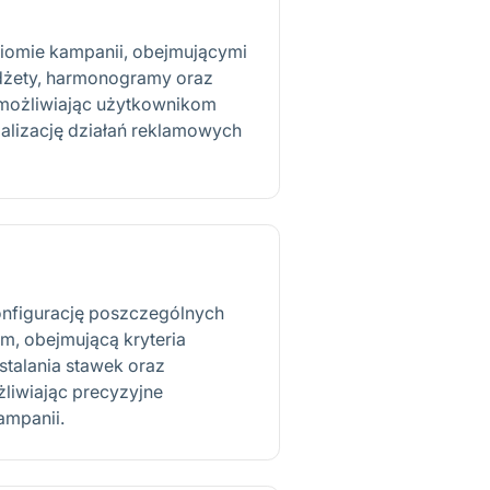
iomie kampanii, obejmującymi
udżety, harmonogramy oraz
umożliwiając użytkownikom
alizację działań reklamowych
nfigurację poszczególnych
m, obejmującą kryteria
ustalania stawek oraz
żliwiając precyzyjne
ampanii.