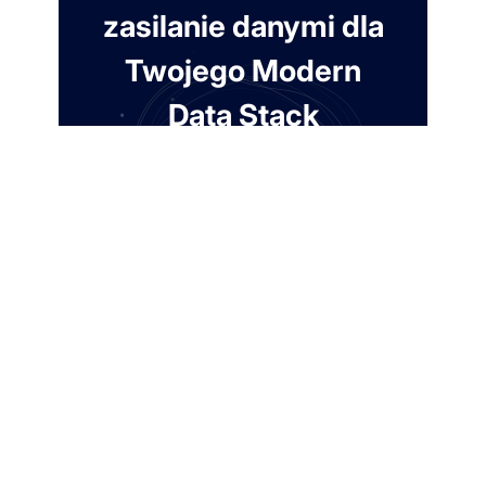
zasilanie danymi dla
Twojego Modern
Data Stack
7 dni za darmo. Karta nie jest wymagana.
Załóż darmowe konto
Skontaktuj się z nami
Zautomatyzuj ekstrakcję z ponad 100 źródeł.
Gwarancja SLA 99,9%.