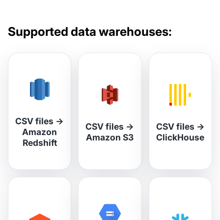
Supported data warehouses:
CSV files
→
CSV files
→
CSV files
→
Amazon
Amazon S3
ClickHouse
Redshift