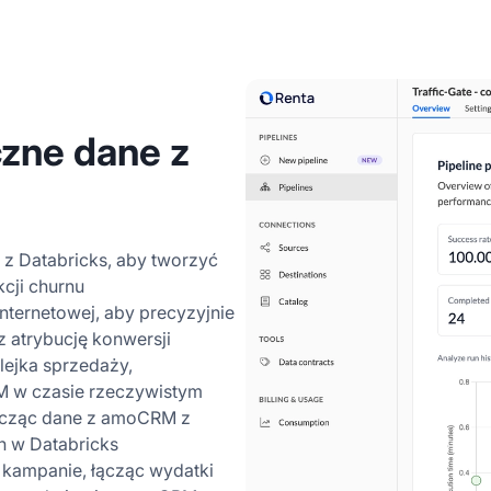
czne dane z
z Databricks, aby tworzyć
cji churnu
internetowej, aby precyzyjnie
 atrybucję konwersji
ejka sprzedaży,
 w czasie rzeczywistym
łącząc dane z amoCRM z
h w Databricks
w kampanie, łącząc wydatki