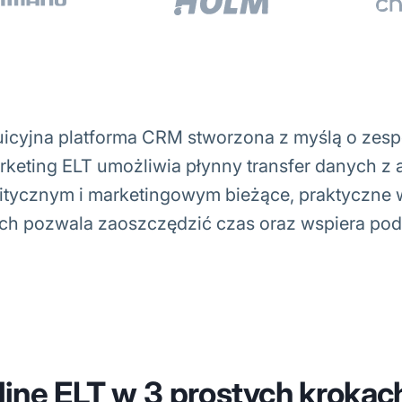
uicyjna platforma CRM stworzona z myślą o zes
arketing ELT umożliwia płynny transfer danych 
itycznym i marketingowym bieżące, praktyczne 
ych pozwala zaoszczędzić czas oraz wspiera pod
line ELT w 3 prostych krokac