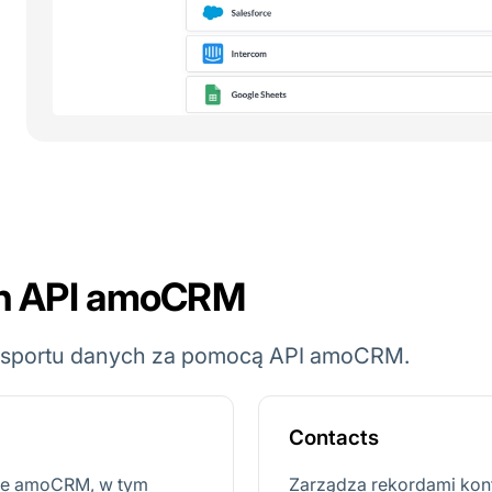
ch API amoCRM
eksportu danych za pomocą API amoCRM.
Contacts
cie amoCRM, w tym
Zarządza rekordami kon