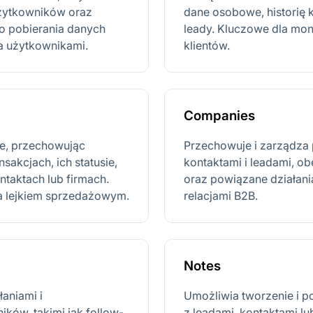
użytkowników oraz
dane osobowe, historię 
do pobierania danych
leady. Kluczowe dla mon
ia użytkownikami.
klientów.
Companies
e, przechowując
Przechowuje i zarządza 
sakcjach, ich statusie,
kontaktami i leadami, ob
taktach lub firmach.
oraz powiązane działani
a lejkiem sprzedażowym.
relacjami B2B.
Notes
aniami i
Umożliwia tworzenie i p
ków, takimi jak follow-
z leadami, kontaktami lub