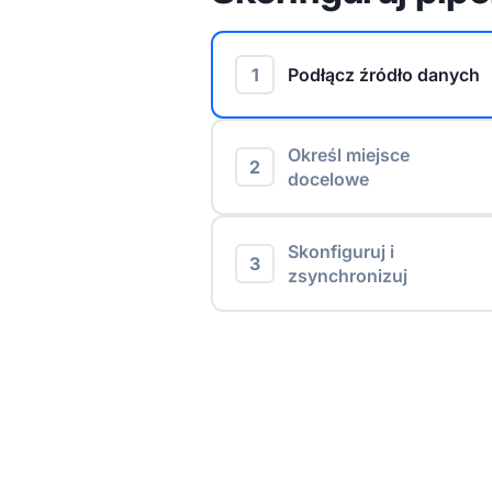
1
Podłącz źródło danych
Określ miejsce
2
docelowe
Skonfiguruj i
3
zsynchronizuj