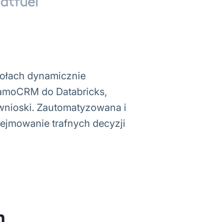
połach dynamicznie
z amoCRM do Databricks,
wnioski. Zautomatyzowana i
ejmowanie trafnych decyzji
h