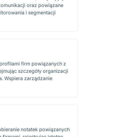
komunikacji oraz powiązane
itorowania i segmentacji
profilami firm powiązanych z
ejmując szczegóły organizacji
a. Wspiera zarządzanie
obieranie notatek powiązanych
 firmami, rejestrując istotne