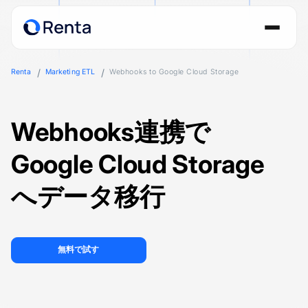
Renta
Marketing ETL
Webhooks to Google Cloud Storage
Webhooks連携で
Google Cloud Storage
へデータ移行
無料で試す