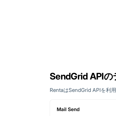
SendGrid AP
RentaはSendGrid 
Mail Send