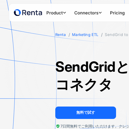
Product
Connectors
Pricing
Renta
Marketing ETL
SendGrid to
PRODUCTS
POPULAR SOURCES
POPULAR D
Renta Tracker
Google Ads
Google
Powerful first-party tracker to collect and connect customer
SendGrid
Facebook Ads
Snowfl
Renta Marketing ETL
Create secure data pipelines to any data warehouse or data
TikTok Ads
Amazon
コネクタ
LinkedIn Ads
ClickH
PostgreSQL
Amazo
無料で試す
HubSpot
Google
7日間無料でご利用いただけます。クレ
See all sources
See all des