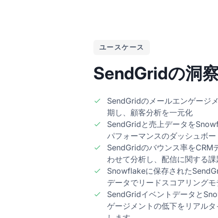
ユースケース
SendGridの
SendGridのメールエンゲージメ
期し、顧客分析を一元化
SendGridと売上データをSno
パフォーマンスのダッシュボー
SendGridのバウンス率をCRM
わせて分析し、配信に関する課
Snowflakeに保存されたSen
データでリードスコアリングモ
SendGridイベントデータとSn
ゲージメントの低下をリアルタ
します。