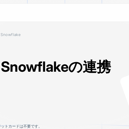
 Snowflake
ESTINATIONS
LEARN
ALL CONNECTORS
Blog
 BigQuery
100+ connectors across SaaS app
 data
Stories on how to use customer d
platforms, and databases. Suppor
ETL pipelines and CDC replicatio
とSnowflakeの連携
ake
Documentation
move data the way your stack de
 lake
Learn how to install, set up, and u
 Redshift
ouse
n S3
 Cloud Storage
ジットカードは不要です。
tinations
See all connectors