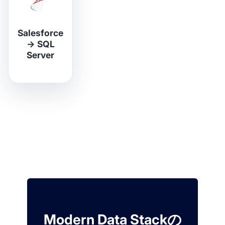
Salesforce
→
SQL
Server
Modern Data Stackの