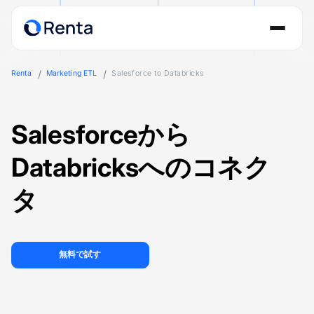
Renta
Marketing ETL
Salesforce to Databricks
Salesforceから
Databricksへのコネク
タ
無料で試す