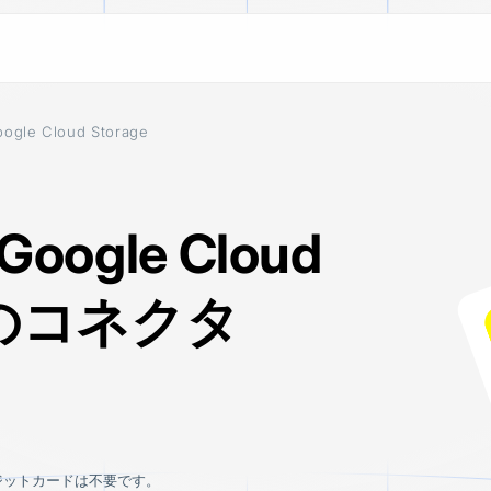
oogle Cloud Storage
ESTINATIONS
LEARN
ALL CONNECTORS
Blog
 BigQuery
100+ connectors across SaaS app
 data
Stories on how to use customer d
platforms, and databases. Suppor
ETL pipelines and CDC replicatio
oogle Cloud
ake
Documentation
move data the way your stack de
 lake
Learn how to install, set up, and u
 Redshift
へのコネクタ
ouse
n S3
 Cloud Storage
ジットカードは不要です。
tinations
See all connectors