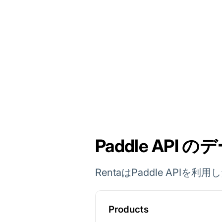
Paddle API 
RentaはPaddle AP
Products