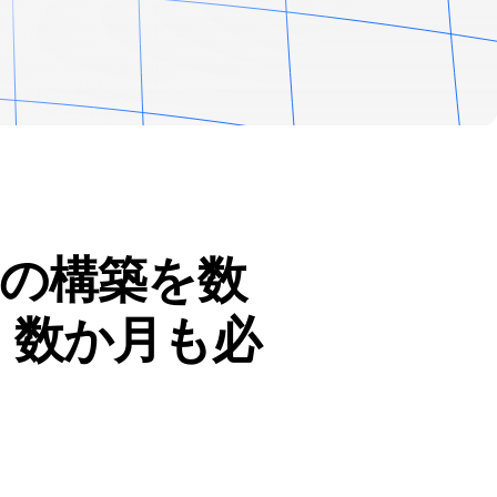
の構築を数
。数か月も必