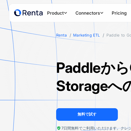
Product
Connectors
Pricing
Renta
Marketing ETL
Paddle to G
PRODUCTS
POPULAR SOURCES
POPULAR D
Renta Tracker
Google Ads
Google
Powerful first-party tracker to collect and connect customer
PaddleからG
Facebook Ads
Snowfl
Renta Marketing ETL
Create secure data pipelines to any data warehouse or data
TikTok Ads
Amazon
Storage
LinkedIn Ads
ClickH
PostgreSQL
Amazo
無料で試す
HubSpot
Google
7日間無料でご利用いただけます。クレ
See all sources
See all des