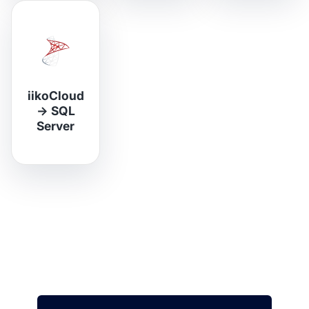
iikoCloud
→
SQL
Server