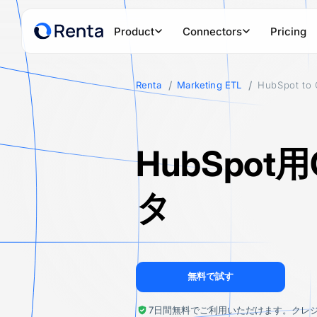
Product
Connectors
Pricing
Renta
Marketing ETL
HubSpot to 
PRODUCTS
POPULAR SOURCES
POPULAR D
Renta Tracker
Google Ads
Google
Powerful first-party tracker to collect and connect customer
HubSpot用
Facebook Ads
Snowfl
Renta Marketing ETL
Create secure data pipelines to any data warehouse or data
TikTok Ads
Amazon
タ
LinkedIn Ads
ClickH
PostgreSQL
Amazo
無料で試す
HubSpot
Google
7日間無料でご利用いただけます。クレ
See all sources
See all des