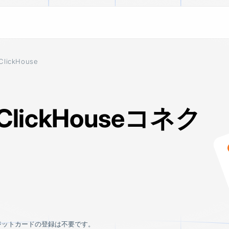
ClickHouse
ESTINATIONS
LEARN
ALL CONNECTORS
Blog
 BigQuery
100+ connectors across SaaS app
 data
Stories on how to use customer d
platforms, and databases. Suppor
ETL pipelines and CDC replicatio
ClickHouseコネク
ake
Documentation
move data the way your stack de
 lake
Learn how to install, set up, and u
 Redshift
ouse
n S3
 Cloud Storage
ジットカードの登録は不要です。
tinations
See all connectors