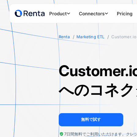
Product
Connectors
Pricing
Renta
Marketing ETL
Customer.io
PRODUCTS
POPULAR SOURCES
POPULAR D
Renta Tracker
Google Ads
Google
Powerful first-party tracker to collect and connect customer
Customer.i
Facebook Ads
Snowfl
Renta Marketing ETL
Create secure data pipelines to any data warehouse or data
TikTok Ads
Amazon
へのコネク
LinkedIn Ads
ClickH
PostgreSQL
Amazo
無料で試す
HubSpot
Google
7日間無料でご利用いただけます。クレ
See all sources
See all des