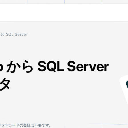
 to SQL Server
ESTINATIONS
LEARN
ALL CONNECTORS
Blog
 BigQuery
100+ connectors across SaaS app
 data
Stories on how to use customer d
platforms, and databases. Suppor
ETL pipelines and CDC replicatio
o から SQL Server
ake
Documentation
move data the way your stack de
 lake
Learn how to install, set up, and u
 Redshift
タ
ouse
n S3
 Cloud Storage
ジットカードの登録は不要です。
tinations
See all connectors