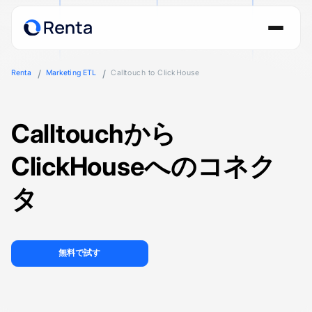
Renta
Marketing ETL
Calltouch to ClickHouse
Calltouchから
ClickHouseへのコネク
タ
無料で試す