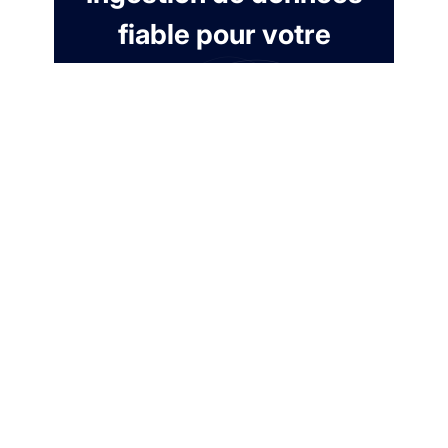
fiable pour votre
Modern Data Stack
Essai gratuit de 7 jours. Sans carte de
crédit.
Créer un compte gratuit
Nous contacter
Automatisez l'extraction depuis +100
connecteurs. SLA de disponibilité de 99,9%.