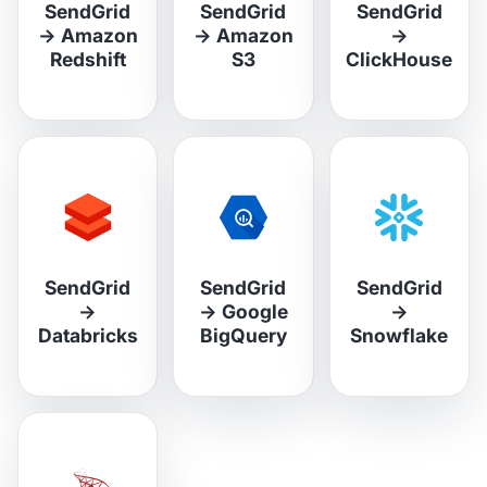
SendGrid
SendGrid
SendGrid
→
Amazon
→
Amazon
→
Redshift
S3
ClickHouse
SendGrid
SendGrid
SendGrid
→
→
Google
→
Databricks
BigQuery
Snowflake