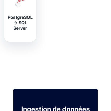
PostgreSQL
→
SQL
Server
Ingestion de données