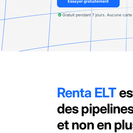
Essayer gratuitement
Gratuit pendant 7 jours. Aucune carte
Renta ELT
es
des pipeline
et non en plu