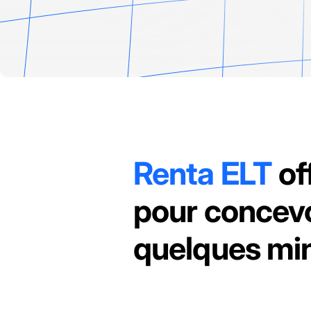
Renta ELT
of
pour concevo
quelques min