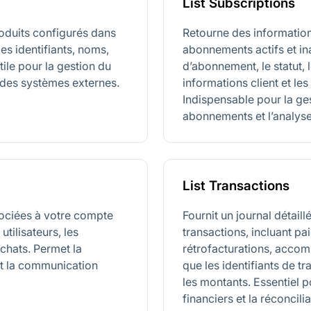
List Subscriptions
roduits configurés dans
Retourne des informations
es identifiants, noms,
abonnements actifs et inac
Utile pour la gestion du
d’abonnement, le statut, l
c des systèmes externes.
informations client et les
Indispensable pour la ge
abonnements et l’analys
List Transactions
sociées à votre compte
Fournit un journal détail
utilisateurs, les
transactions, incluant p
achats. Permet la
rétrofacturations, acco
et la communication
que les identifiants de t
les montants. Essentiel 
financiers et la réconcil