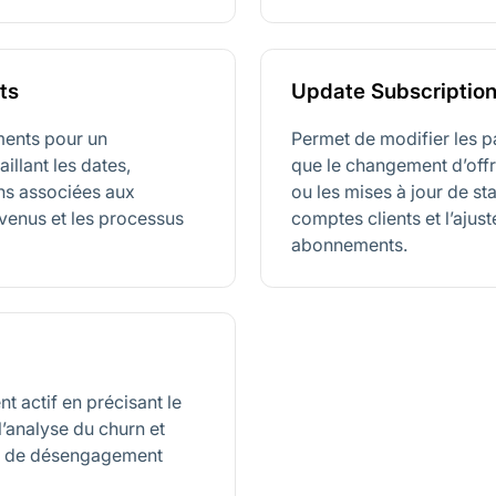
ts
Update Subscriptio
ments pour un
Permet de modifier les p
illant les dates,
que le changement d’offre
ons associées aux
ou les mises à jour de sta
revenus et les processus
comptes clients et l’aju
abonnements.
 actif en précisant le
e l’analyse du churn et
us de désengagement