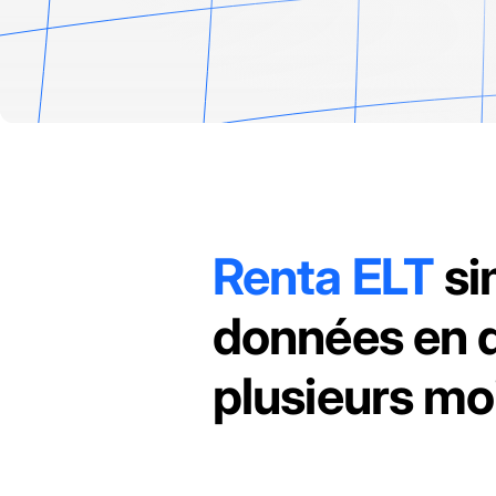
Renta ELT
si
données en q
plusieurs mo