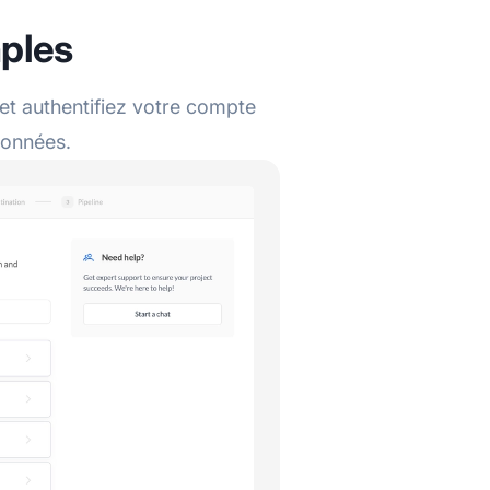
mples
t authentifiez votre compte
données.