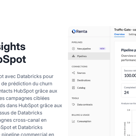
sights
bSpot
ot avec Databricks pour
de prédiction du churn
ontacts HubSpot grâce aux
des campagnes ciblées
eads dans HubSpot grâce aux
ssus de Databricks
agnes cross-canal en
Spot et Databricks
e pipeline commercial en