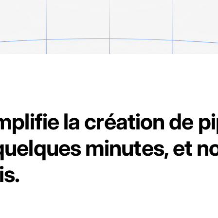
mplifie la création de p
uelques minutes, et n
is.