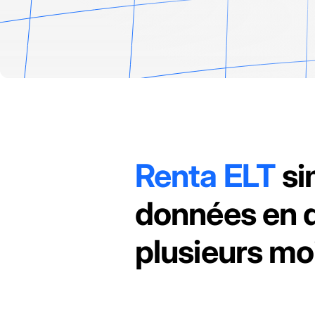
Renta ELT
si
données en q
plusieurs mo