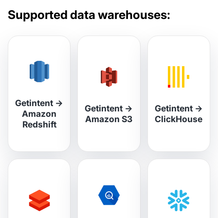
Supported data warehouses:
Getintent
→
Getintent
→
Getintent
→
Amazon
Amazon S3
ClickHouse
Redshift