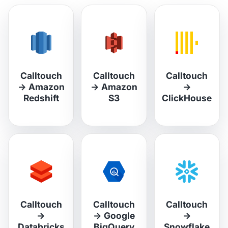
Calltouch
Calltouch
Calltouch
→
Amazon
→
Amazon
→
Redshift
S3
ClickHouse
Calltouch
Calltouch
Calltouch
→
→
Google
→
Databricks
BigQuery
Snowflake