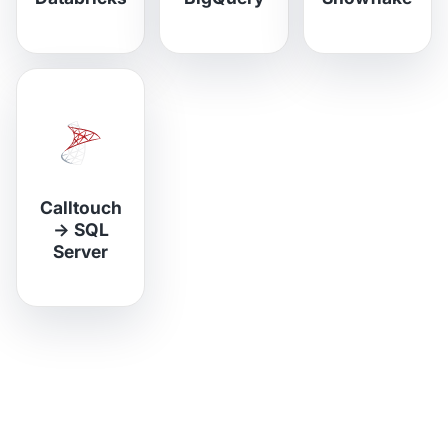
Calltouch
→
SQL
Server