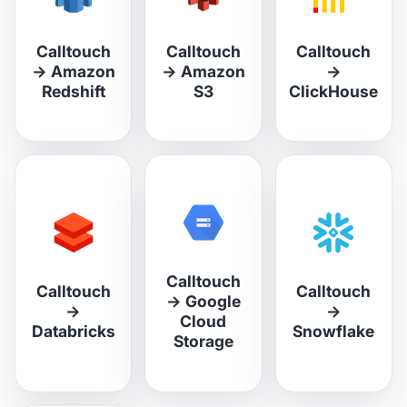
Calltouch
Calltouch
Calltouch
→
Amazon
→
Amazon
→
Redshift
S3
ClickHouse
Calltouch
Calltouch
Calltouch
→
Google
→
→
Cloud
Databricks
Snowflake
Storage