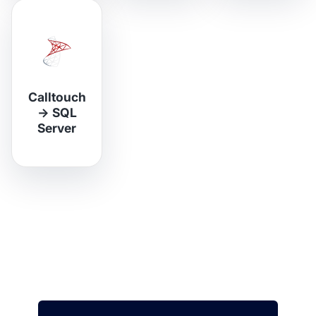
Calltouch
→
SQL
Server