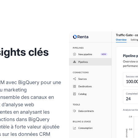
sights clés
RM avec BigQuery pour une
du marketing
l’ensemble des canaux en
t d’analyse web
entes en analysant les
actions dans BigQuery
ntèle à forte valeur ajoutée
s sur les données CRM