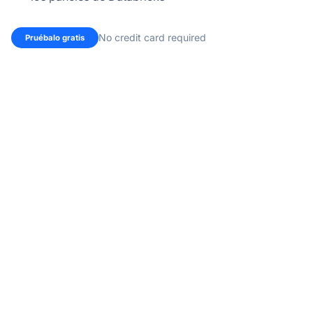
No credit card required
Pruébalo gratis