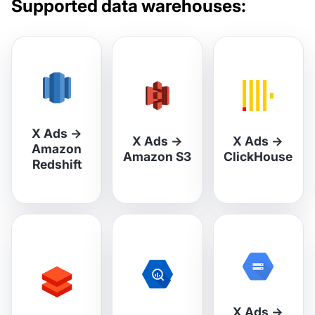
Supported data warehouses:
X Ads
→
X Ads
→
X Ads
→
Amazon
Amazon S3
ClickHouse
Redshift
X Ads
→