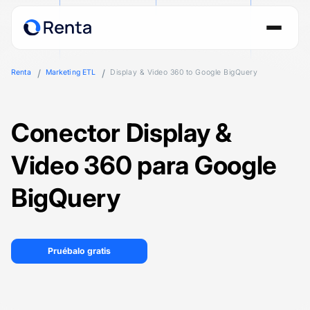
Renta
Marketing ETL
Display & Video 360 to Google BigQuery
Conector Display &
Video 360 para Google
BigQuery
Pruébalo gratis