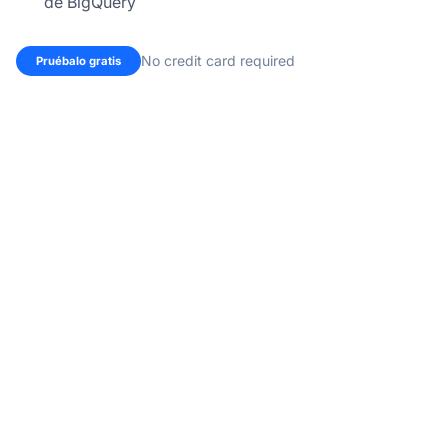
de BigQuery
No credit card required
Pruébalo gratis