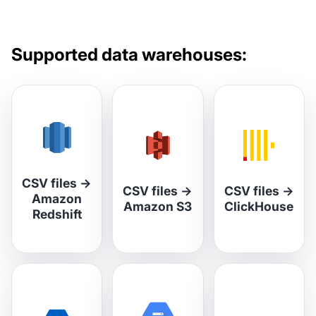
Supported data warehouses:
CSV files
→
CSV files
→
CSV files
→
Amazon
Amazon S3
ClickHouse
Redshift