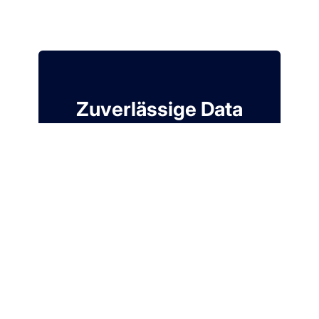
Zuverlässige Data
Ingestion für Ihren
Modern Data Stack
7 Tage kostenlos. Keine Kreditkarte
erforderlich.
Kostenloses Konto
erstellen