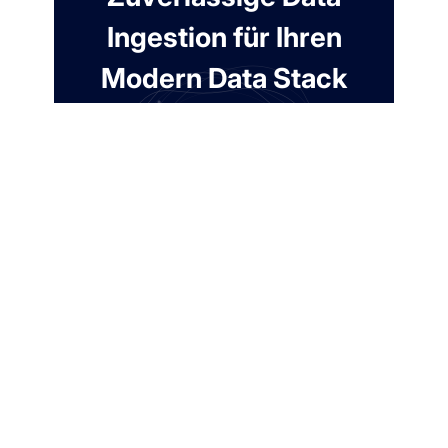
Ingestion für Ihren
Modern Data Stack
7 Tage kostenlos. Keine Kreditkarte
erforderlich.
Kostenloses Konto
erstellen
Kontakt aufnehmen
Automatisieren Sie die Extraktion aus über 100
Quellen. 99,9% Uptime-SLA.