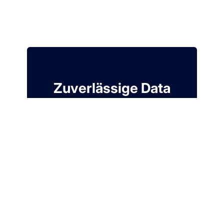
Zuverlässige Data
Ingestion für Ihren
Modern Data Stack
7 Tage kostenlos. Keine Kreditkarte
erforderlich.
Kostenloses Konto
erstellen