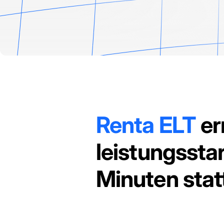
Renta ELT
er
leistungssta
Minuten stat