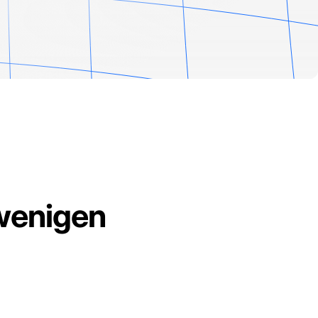
g
 wenigen