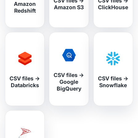
CSV files
→
CSV files
→
Amazon
Amazon S3
ClickHouse
Redshift
CSV files
→
CSV files
→
CSV files
→
Google
Databricks
Snowflake
BigQuery