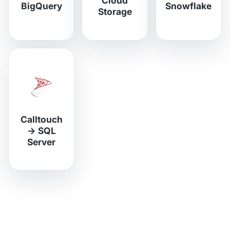
Cloud
BigQuery
Snowflake
Storage
Calltouch
→
SQL
Server