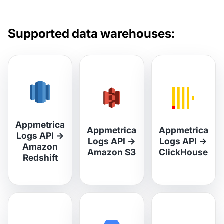
Supported data warehouses:
Appmetrica
Appmetrica
Appmetrica
Logs API
→
Logs API
→
Logs API
→
Amazon
Amazon S3
ClickHouse
Redshift