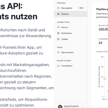
s API:
hts nutzen
-Kohorten nach Gerät und
kenntnisse zur Abwanderung
nt-Funnels Ihrer App, um
ure-Adoption gezielt zu
ends mit Marketingausgaben,
 durchzuführen
tzerverhalten nach Regionen,
en gezielt zu steuern
erechnung nach Segmenten, um
utzerpfade, um Akquisitions-
ielt zu optimieren