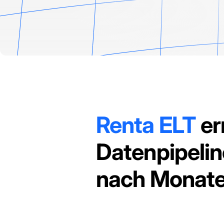
Renta ELT
er
Datenpipelin
nach Monate