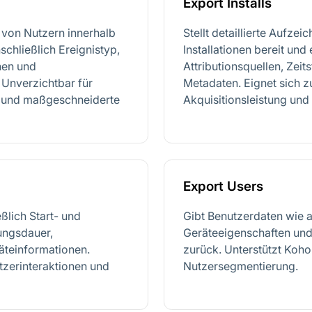
Export Installs
e von Nutzern innerhalb
Stellt detaillierte Aufze
schließlich Ereignistyp,
Installationen bereit un
nen und
Attributionsquellen, Ze
 Unverzichtbar für
Metadaten. Eignet sich 
en und maßgeschneiderte
Akquisitionsleistung und 
Export Users
eßlich Start- und
Gibt Benutzerdaten wie a
ungsdauer,
Geräteeigenschaften und
teinformationen.
zurück. Unterstützt Koh
tzerinteraktionen und
Nutzersegmentierung.